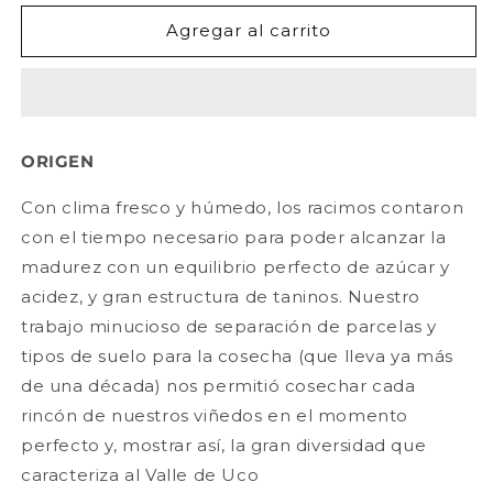
para
para
Zuccardi
Zuccardi
Agregar al carrito
Concreto
Concreto
Malbec
Malbec
750ml
750ml
ORIGEN
Con clima fresco y húmedo, los racimos contaron
con el tiempo necesario para poder alcanzar la
madurez con un equilibrio perfecto de azúcar y
acidez, y gran estructura de taninos. Nuestro
trabajo minucioso de separación de parcelas y
tipos de suelo para la cosecha (que lleva ya más
de una década) nos permitió cosechar cada
rincón de nuestros viñedos en el momento
perfecto y, mostrar así, la gran diversidad que
caracteriza al Valle de Uco