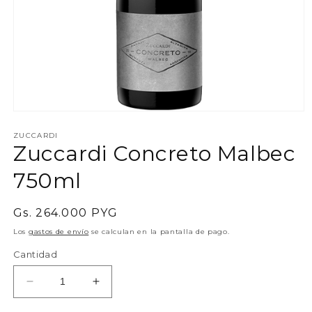
Abrir
elemento
multimedia
ZUCCARDI
Zuccardi Concreto Malbec
1
en
una
750ml
ventana
modal
Precio
Gs. 264.000 PYG
habitual
Los
gastos de envío
se calculan en la pantalla de pago.
Cantidad
Reducir
Aumentar
cantidad
cantidad