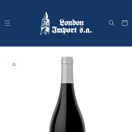
Ir
directamente
al contenido
Carrito
Ir
directamente
a la
información
del producto