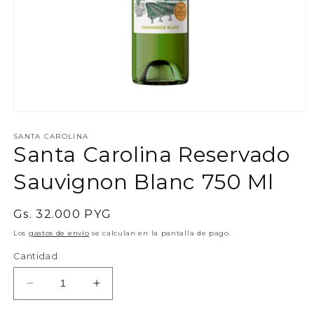
Abrir
elemento
multimedia
SANTA CAROLINA
Santa Carolina Reservado
1
en
una
Sauvignon Blanc 750 Ml
ventana
modal
Precio
Gs. 32.000 PYG
habitual
Los
gastos de envío
se calculan en la pantalla de pago.
Cantidad
Reducir
Aumentar
cantidad
cantidad