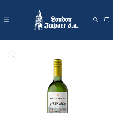
Ir
directamente
al contenido
Carrito
Ir
directamente
a la
información
del producto