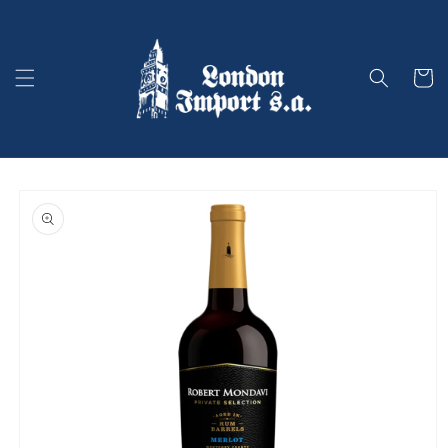
Ir
directamente
al contenido
Carrito
Ir
directamente
a la
información
del producto