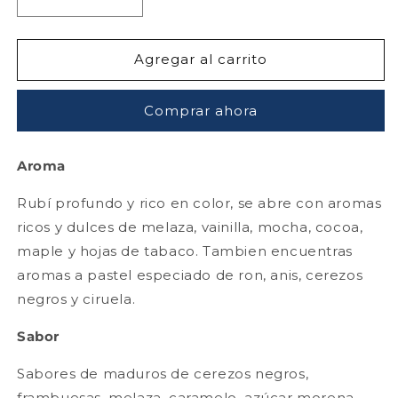
Reducir
Aumentar
cantidad
cantidad
para
para
Robert
Robert
Agregar al carrito
Mondavi
Mondavi
Private
Private
Comprar ahora
Selection
Selection
Rum
Rum
Barrel
Barrel
Aroma
Merlot
Merlot
750
750
Rubí profundo y rico en color, se abre con aromas
ml
ml
ricos y dulces de melaza, vainilla, mocha, cocoa,
maple y hojas de tabaco. Tambien encuentras
aromas a pastel especiado de ron, anis, cerezos
negros y ciruela.
Sabor
Sabores de maduros de cerezos negros,
frambuesas, melaza, caramelo, azúcar morena,