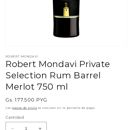
Abrir
elemento
multimedia
ROBERT MONDAVI
Robert Mondavi Private
1
en
una
Selection Rum Barrel
ventana
modal
Merlot 750 ml
Precio
Gs. 177.500 PYG
habitual
Los
gastos de envío
se calculan en la pantalla de pago.
Cantidad