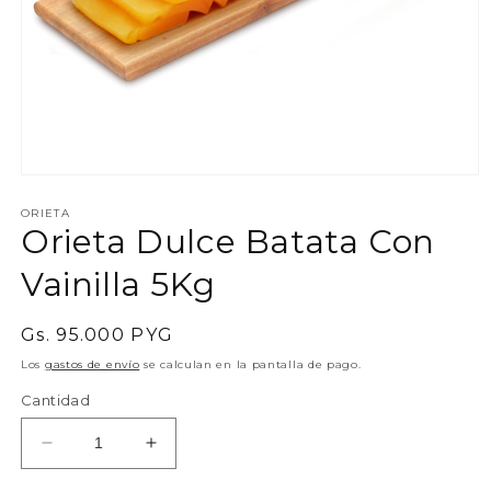
Abrir
elemento
multimedia
ORIETA
Orieta Dulce Batata Con
1
en
una
Vainilla 5Kg
ventana
modal
Precio
Gs. 95.000 PYG
habitual
Los
gastos de envío
se calculan en la pantalla de pago.
Cantidad
Reducir
Aumentar
cantidad
cantidad