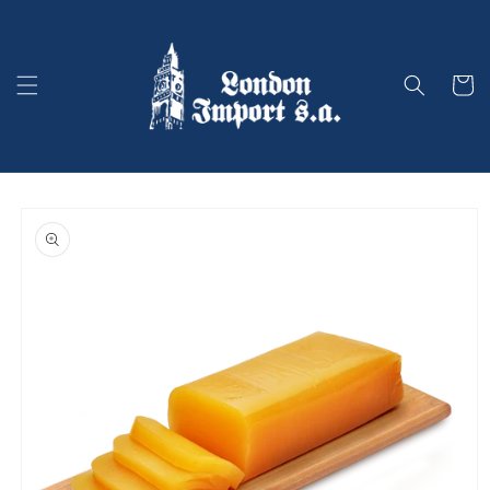
Ir
directamente
al contenido
Carrito
Ir
directamente
a la
información
del producto