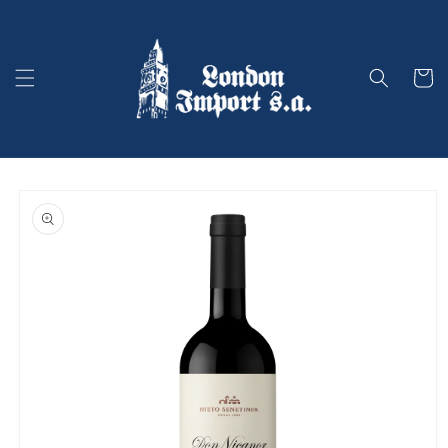
Ir
directamente
al contenido
Carrito
Ir
directamente
a la
información
del producto