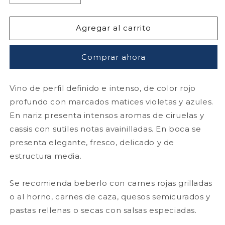
cantidad
cantidad
para
para
Nieto
Nieto
Agregar al carrito
Senetiner
Senetiner
Don
Don
Comprar ahora
Nicanor
Nicanor
Cabernet
Cabernet
750
750
Vino de perfil definido e intenso, de color rojo
mL
mL
profundo con marcados matices violetas y azules.
En nariz presenta intensos aromas de ciruelas y
cassis con sutiles notas avainilladas. En boca se
presenta elegante, fresco, delicado y de
estructura media.
Se recomienda beberlo con carnes rojas grilladas
o al horno, carnes de caza, quesos semicurados y
pastas rellenas o secas con salsas especiadas.