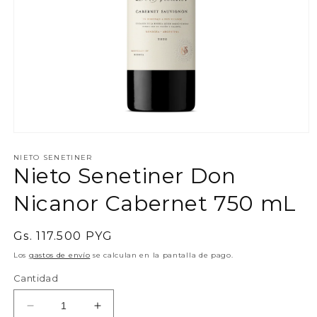
Abrir
elemento
multimedia
NIETO SENETINER
Nieto Senetiner Don
1
en
una
Nicanor Cabernet 750 mL
ventana
modal
Precio
Gs. 117.500 PYG
habitual
Los
gastos de envío
se calculan en la pantalla de pago.
Cantidad
Reducir
Aumentar