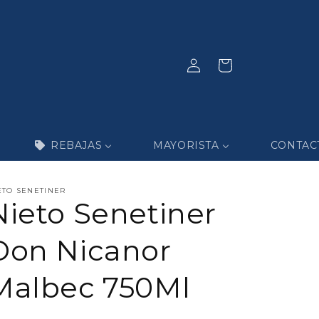
Iniciar
Carrito
sesión
REBAJAS
MAYORISTA
CONTAC
ETO SENETINER
Nieto Senetiner
Don Nicanor
Malbec 750Ml