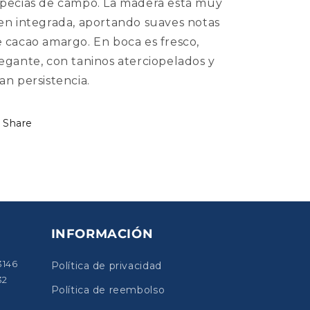
pecias de campo. La madera está muy
en integrada, aportando suaves notas
 cacao amargo. En boca es fresco,
egante, con taninos aterciopelados y
an persistencia.
Share
INFORMACIÓN
3146
Política de privacidad
32
Política de reembolso