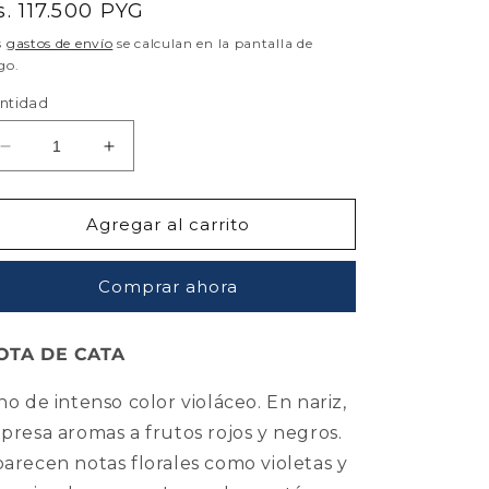
recio
s. 117.500 PYG
abitual
s
gastos de envío
se calculan en la pantalla de
go.
ntidad
Reducir
Aumentar
cantidad
cantidad
para
para
Nieto
Nieto
Agregar al carrito
Senetiner
Senetiner
Don
Don
Comprar ahora
Nicanor
Nicanor
Malbec
Malbec
750Ml
750Ml
OTA DE CATA
no de intenso color violáceo. En nariz,
presa aromas a frutos rojos y negros.
arecen notas florales como violetas y