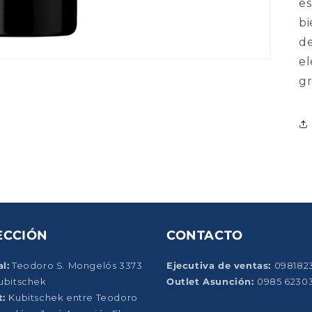
es
bi
de
el
gr
ECCIÓN
CONTACTO
l:
Teodoro S. Mongelós 3373
Ejecutiva de ventas:
098182
Kubitschek
Outlet Asunción:
0985 6230
t:
Kubitschek entre Teodoro