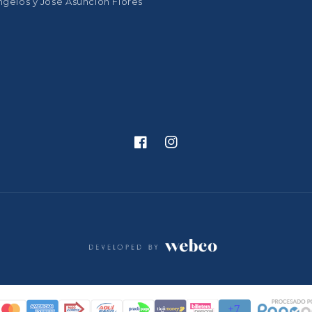
ngelós y José Asunción Flores
Facebook
Instagram
Formas
de
pago