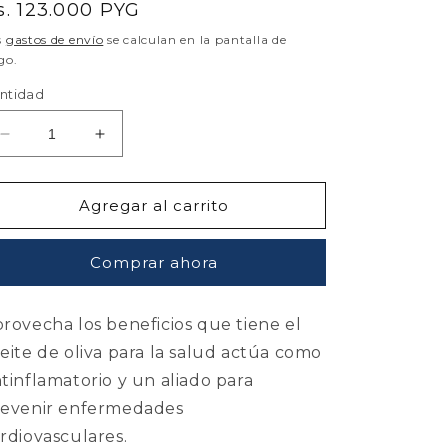
recio
s. 123.000 PYG
abitual
s
gastos de envío
se calculan en la pantalla de
go.
ntidad
Reducir
Aumentar
cantidad
cantidad
para
para
Aceite
Aceite
Agregar al carrito
de
de
Oliva
Oliva
Comprar ahora
La
La
Española
Española
Extra
Extra
rovecha los beneficios que tiene el
Virgen
Virgen
1L
1L
eite de oliva para la salud actúa como
tinflamatorio y un aliado para
revenir enfermedades
rdiovasculares.