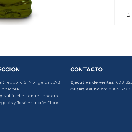
ECCIÓN
CONTACTO
l:
Teodoro S. Mongelós 3373
Ejecutiva de ventas:
098182
Kubitschek
Outlet Asunción:
0985 6230
t:
Kubitschek entre Teodoro
ngelós y José Asunción Flores