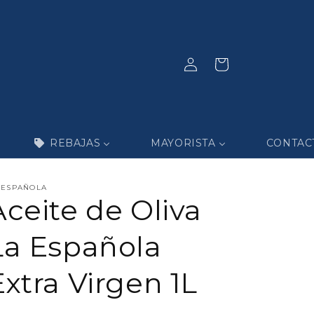
Iniciar
Carrito
sesión
REBAJAS
MAYORISTA
CONTAC
 ESPAÑOLA
Aceite de Oliva
La Española
Extra Virgen 1L