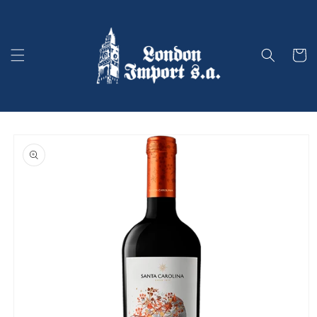
Ir
directamente
al contenido
Carrito
Ir
directamente
a la
información
del producto