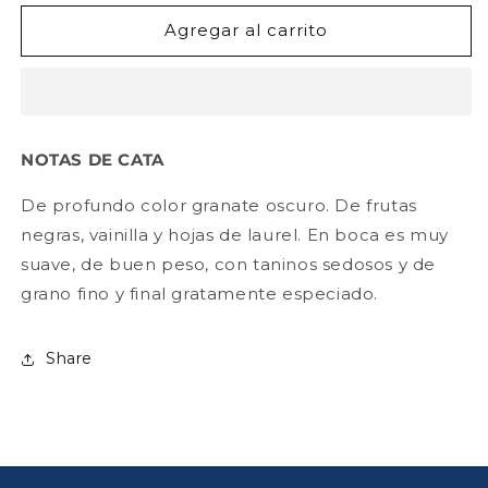
para
para
Carolina
Carolina
Agregar al carrito
Reserva
Reserva
Carmenere
Carmenere
750ml
750ml
NOTAS DE CATA
De profundo color granate oscuro. De frutas
negras, vainilla y hojas de laurel. En boca es muy
suave, de buen peso, con taninos sedosos y de
grano fino y final gratamente especiado.
Share