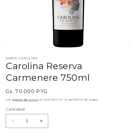
Abrir
elemento
multimedia
SANTA CAROLINA
Carolina Reserva
1
en
una
Carmenere 750ml
ventana
modal
Precio
Gs. 70.000 PYG
habitual
Los
gastos de envío
se calculan en la pantalla de pago.
Cantidad
Reducir
Aumentar
cantidad
cantidad