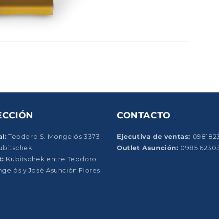
ECCIÓN
CONTACTO
l:
Teodoro S. Mongelós 3373
Ejecutiva de ventas:
098182
Kubitschek
Outlet Asunción:
0985 6230
t:
Kubitschek entre Teodoro
ngelós y José Asunción Flores