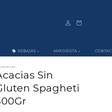
Iniciar
Carrito
sesión
REBAJAS
MAYORISTA
CONTAC
S ACACIAS
Acacias Sin
Gluten Spagheti
300Gr