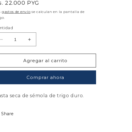
recio
s. 22.000 PYG
abitual
s
gastos de envío
se calculan en la pantalla de
go.
ntidad
Reducir
Aumentar
cantidad
cantidad
para
para
Acacias
Acacias
Agregar al carrito
Sin
Sin
Gluten
Gluten
Comprar ahora
Spagheti
Spagheti
300Gr
300Gr
sta seca de sémola de trigo duro.
Share